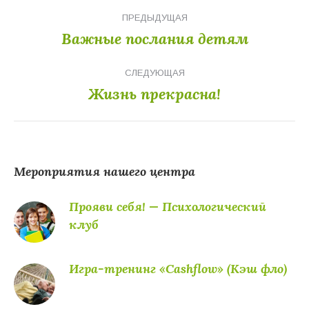
Навигация
ПРЕДЫДУЩАЯ
по
Важные послания детям
Предыдущая
записям
запись:
СЛЕДУЮЩАЯ
Жизнь прекрасна!
Следующая
запись:
Мероприятия нашего центра
Прояви себя! — Психологический
клуб
Игра-тренинг «Cashflow» (Кэш фло)