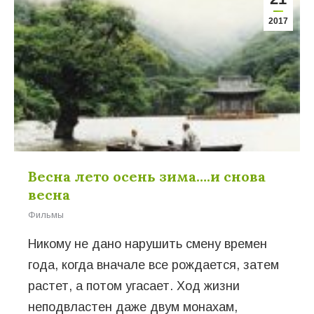
2017
Весна лето осень зима….и снова
весна
Фильмы
Никому не дано нарушить смену времен
года, когда вначале все рождается, затем
растет, а потом угасает. Ход жизни
неподвластен даже двум монахам,