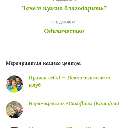
по
Зачем нужно благодарить?
Предыдущая
записям
запись:
СЛЕДУЮЩАЯ
Одиночество
Следующая
запись:
Мероприятия нашего центра
Прояви себя! — Психологический
клуб
Игра-тренинг «Cashflow» (Кэш фло)